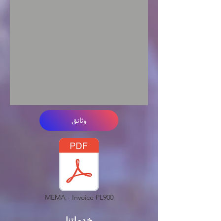
وثائق
MEMA - Invoice PL900
خدماتنا