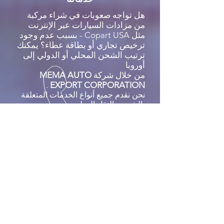
هل تواجه صعوبات في شراء مركبة
من مزادات السيارات عبر الإنترنت
مثل Copart USA - بسبب عدم وجود
ترخيص تجاري أو بطاقة عطاء؟ يمكنك
ترتيب الشحن المحلي أو الدولي إلى
أوروبا
من خلال شركة
MEMA AUTO
.
EXPORT CORPORATION
نحن نقدم جميع أنواع الخدمات المتعلقة
بالشحن والنقل الدولي:
تسليم وتوصيل السيارة إلى عنوان
منزلك أو مستودعك؛
إصدار إيصال مستند أو سند ملكية؛
حشو السيارة في الحاوية؛
تسليم حاوية محملة إلى محطة الحاويات
لمزيد من التحميل على متن السفينة
البحرية؛
إصدار بوليصة شحن لتوصيل السيارات
إلى ميناء الوصول؛
تعقب ومراقبة الشحن البحري.
شحن سيارة أحلامك إلى عنوان منزلك
في الولايات المتحدة أو أوروبا