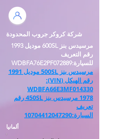
شركة كروكر جروب المحدودة
مرسيدس بنز 600SL موديل 1993
رقم التعريف
للسيارة:WDBFA76E2PF072889
مرسيدس بنز 500SL موديل 1991
رقم الهيكل (VIN):
WDBFA66E3MF014330
1978 مرسيدس بنز 450SL رقم
تعريف
السيارة:10704412047290
ألمانيا