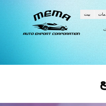
مات
بيت
ة